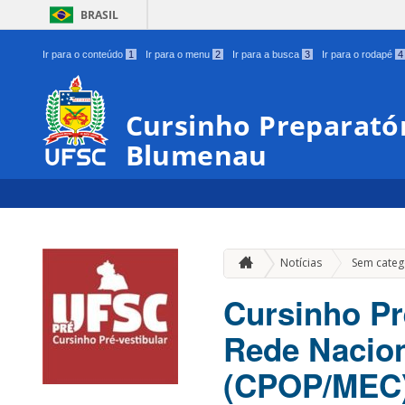
BRASIL
Ir para o conteúdo
1
Ir para o menu
2
Ir para a busca
3
Ir para o rodapé
4
Cursinho Preparatór
Blumenau
Notícias
Sem categ
Cursinho Pr
Rede Nacion
(CPOP/MEC