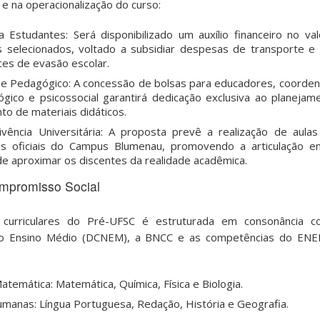
e na operacionalização do curso:
a Estudantes: Será disponibilizado um auxílio financeiro no v
 selecionados, voltado a subsidiar despesas de transporte e
ces de evasão escolar.
 e Pedagógico: A concessão de bolsas para educadores, coorde
gico e psicossocial garantirá dedicação exclusiva ao planejam
o de materiais didáticos.
ivência Universitária: A proposta prevê a realização de aula
ios oficiais do Campus Blumenau, promovendo a articulação e
de aproximar os discentes da realidade acadêmica.
ompromisso Social
curriculares do Pré-UFSC é estruturada em consonância co
ra o Ensino Médio (DCNEM), a BNCC e as competências do ENE
atemática: Matemática, Química, Física e Biologia.
umanas: Língua Portuguesa, Redação, História e Geografia.