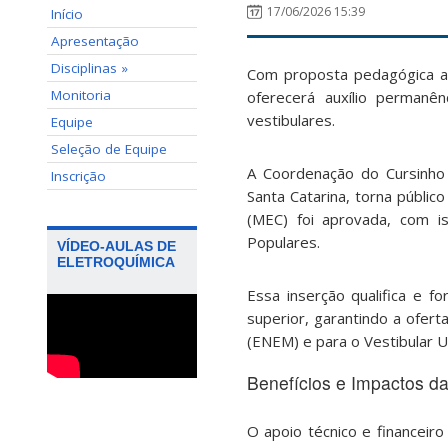
17/06/2026 15:39
Início
Apresentação
Disciplinas »
Com proposta pedagógica ap
Monitoria
oferecerá auxílio permanê
vestibulares.
Equipe
Seleção de Equipe
A Coordenação do Cursinho
Inscrição
Santa Catarina, torna públi
(MEC) foi aprovada, com i
Populares.
VÍDEO-AULAS DE
ELETROQUÍMICA
Essa inserção qualifica e f
superior, garantindo a ofer
(ENEM) e para o Vestibular U
Benefícios e Impactos d
O apoio técnico e financeiro