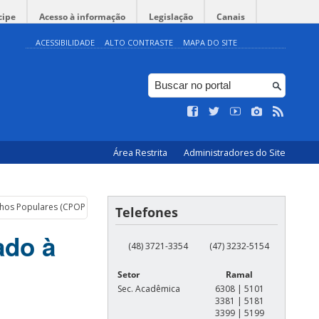
cipe
Acesso à informação
Legislação
Canais
ACESSIBILIDADE
ALTO CONTRASTE
MAPA DO SITE
Área Restrita
Administradores do Site
nhos Populares (CPOP/MEC)
Telefones
ado à
(48) 3721-3354
(47) 3232-5154
Setor
Ramal
Sec. Acadêmica
6308 | 5101
3381 | 5181
3399 | 5199