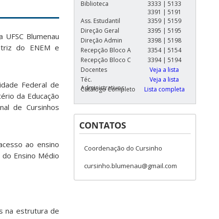
Biblioteca
3333 | 5133
3391 | 5191
Ass. Estudantil
3359 | 5159
Direção Geral
3395 | 5195
da UFSC Blumenau
Direção Admin
3398 | 5198
matriz do ENEM e
Recepção Bloco A
3354 | 5154
Recepção Bloco C
3394 | 5194
Docentes
Veja a lista
Téc.
Veja a lista
idade Federal de
Administrativos
Catálogo Completo
Lista completa
tério da Educação
nal de Cursinhos
CONTATOS
 acesso ao ensino
Coordenação do Cursinho
l do Ensino Médio
cursinho.blumenau@gmail.com
as na estrutura de